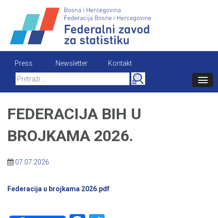
Skip
to
content
Press
Newsletter
Kontakt
Search
for:
FEDERACIJA BIH U
BROJKAMA 2026.
07.07.2026
Federacija u brojkama 2026.pdf