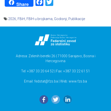
Facebook
Twitter
Share
2026
,
FBiH
,
FBIH u brojkama
,
Godisnji
,
Publikacije
Navigacija
članaka
Adresa: Zelenih beretki 26 | 71000 Sarajevo, Bosna i
Hercegovina
Tel: +387 33 20 64 52 | Fax: +387 33 22 61 51
Email:
fedstat@fzs.ba
| Web: www.fzs.ba