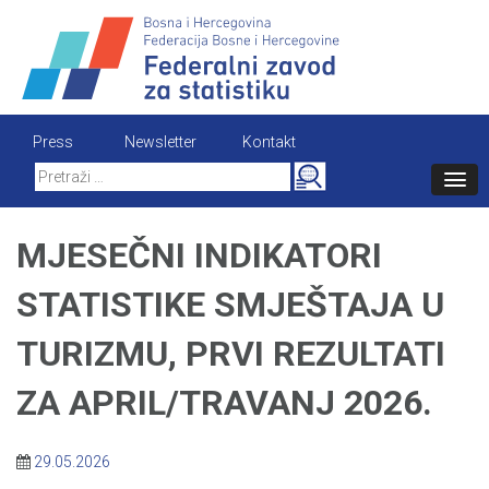
Skip
to
content
Press
Newsletter
Kontakt
Search
for:
MJESEČNI INDIKATORI
STATISTIKE SMJEŠTAJA U
TURIZMU, PRVI REZULTATI
ZA APRIL/TRAVANJ 2026.
29.05.2026