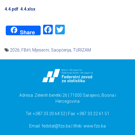
4.4.pdf
4.4.xlsx
Facebook
Twitter
Share
2026
,
FBiH
,
Mjesecni
,
Saopćenja
,
TURIZAM
Navigacija
članaka
Adresa: Zelenih beretki 26 | 71000 Sarajevo, Bosna i
Hercegovina
Tel: +387 33 20 64 52 | Fax: +387 33 22 61 51
Email:
fedstat@fzs.ba
| Web: www.fzs.ba