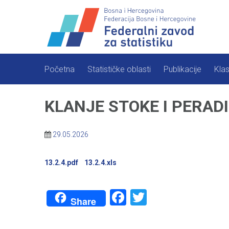
Skip
to
content
Početna
Statističke oblasti
Publikacije
Klas
KLANJE STOKE I PERAD
29.05.2026
13.2.4.pdf
13.2.4.xls
Facebook
Twitter
Share