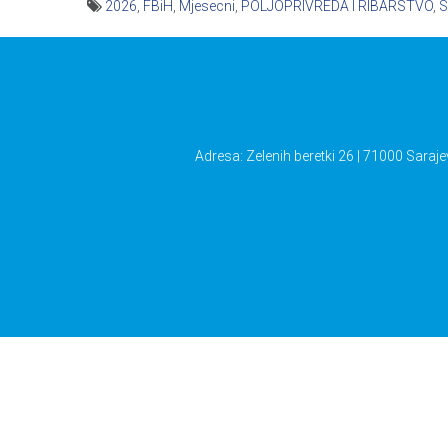
2026
,
FBiH
,
Mjesecni
,
POLJOPRIVREDA I RIBARSTVO
,
S
Navigacija
članaka
Adresa: Zelenih beretki 26 | 71000 Saraje