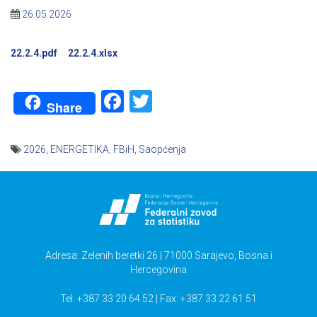
26.05.2026
22.2.4.pdf
22.2.4.xlsx
Facebook
Twitter
Share
2026
,
ENERGETIKA
,
FBiH
,
Saopćenja
Navigacija
članaka
Adresa: Zelenih beretki 26 | 71000 Sarajevo, Bosna i
Hercegovina
Tel: +387 33 20 64 52 | Fax: +387 33 22 61 51