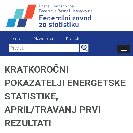
Skip
to
content
Press
Newsletter
Kontakt
Search
for:
KRATKOROČNI
POKAZATELJI ENERGETSKE
STATISTIKE,
APRIL/TRAVANJ PRVI
REZULTATI