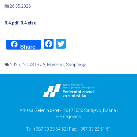
26.05.2026
9.4.pdf
9.4.xlsx
Facebook
Twitter
Share
2026
,
INDUSTRIJA
,
Mjesecni
,
Saopćenja
Navigacija
članaka
Adresa: Zelenih beretki 26 | 71000 Sarajevo, Bosna i
Hercegovina
Tel: +387 33 20 64 52 | Fax: +387 33 22 61 51