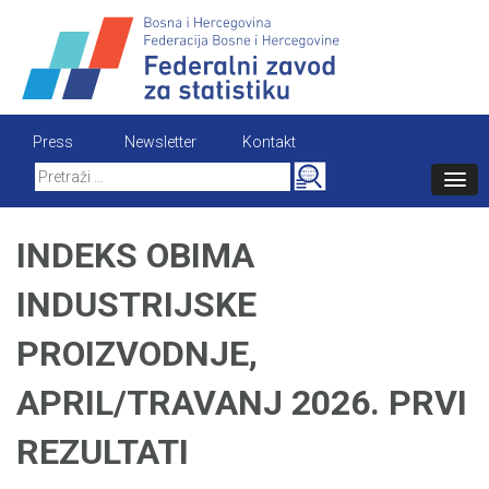
Skip
to
content
Press
Newsletter
Kontakt
Search
for:
INDEKS OBIMA
INDUSTRIJSKE
PROIZVODNJE,
APRIL/TRAVANJ 2026. PRVI
REZULTATI