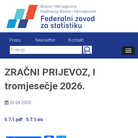
Skip
to
content
Press
Newsletter
Kontakt
Search
for:
ZRAČNI PRIJEVOZ, I
tromjesečje 2026.
30.04.2026
5.7.1.pdf
5.7.1.xls