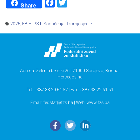
Facebook
Twitter
Share
2026
,
FBiH
,
PST
,
Saopćenja
,
Tromjesjecje
Navigacija
članaka
Adresa: Zelenih beretki 26 | 71000 Sarajevo, Bosna i
Hercegovina
Tel: +387 33 20 64 52 | Fax: +387 33 22 61 51
Email:
fedstat@fzs.ba
| Web: www.fzs.ba