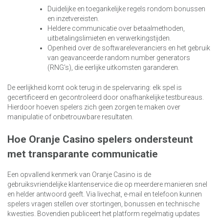
Duidelijke en toegankelijke regels rondom bonussen
en inzetvereisten.
Heldere communicatie over betaalmethoden,
uitbetalingslimieten en verwerkingstijden.
Openheid over de softwareleveranciers en het gebruik
van geavanceerde random number generators
(RNG’s), die eerlijke uitkomsten garanderen.
De eerlijkheid komt ook terug in de spelervaring: elk spel is
gecertificeerd en gecontroleerd door onafhankelijke testbureaus.
Hierdoor hoeven spelers zich geen zorgen te maken over
manipulatie of onbetrouwbare resultaten.
Hoe Oranje Casino spelers ondersteunt
met transparante communicatie
Een opvallend kenmerk van Oranje Casino is de
gebruiksvriendelijke klantenservice die op meerdere manieren snel
en helder antwoord geeft. Via livechat, e-mail en telefoon kunnen
spelers vragen stellen over stortingen, bonussen en technische
kwesties. Bovendien publiceert het platform regelmatig updates