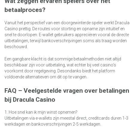
Wat zeggen ervaren spelers over het
betaalproces?
Vanuit het perspectief van een doorgewinterde speler werkt Dracula
Casino prettig. De routes voor storting en opname zijn intuïtief en
snel te doorlopen. E-wallet gebruikers appreciëren vooral de directe
uitbetalingen, terwijl bankoverschrijvingen soms als traag worden
beschouwd.
Een gangbare klacht is dat sommige betaalmethoden niet altijd
beschikbaar zijn voor uitbetaling, wat echter bij veel casino’s
voorkomt door regelgeving. Desondanks biedt het platform
voldoende alternatieven om dit op te vangen.
FAQ – Veelgestelde vragen over betalingen
bij Dracula Casino
1. Hoe snel kan ik mijn winst opnemen?
Uitbetalingen via e-wallets zijn meestal direct, creditcards duren 1-3
werkdagen en bankoverschrijvingen 2-5 werkdagen.