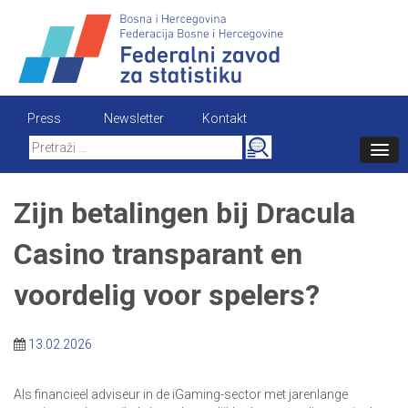
Skip
to
content
Press
Newsletter
Kontakt
Search
for:
Zijn betalingen bij Dracula
Casino transparant en
voordelig voor spelers?
13.02.2026
Als financieel adviseur in de iGaming-sector met jarenlange