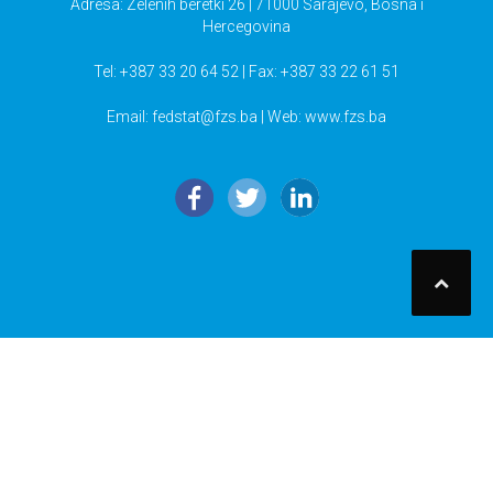
Adresa: Zelenih beretki 26 | 71000 Sarajevo, Bosna i
Hercegovina
Tel: +387 33 20 64 52 | Fax: +387 33 22 61 51
Email:
fedstat@fzs.ba
| Web: www.fzs.ba