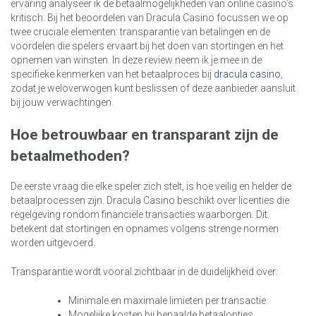
ervaring analyseer ik de betaalmogelijkheden van online casino’s
kritisch. Bij het beoordelen van Dracula Casino focussen we op
twee cruciale elementen: transparantie van betalingen en de
voordelen die spelers ervaart bij het doen van stortingen en het
opnemen van winsten. In deze review neem ik je mee in de
specifieke kenmerken van het betaalproces bij
dracula casino
,
zodat je weloverwogen kunt beslissen of deze aanbieder aansluit
bij jouw verwachtingen.
Hoe betrouwbaar en transparant zijn de
betaalmethoden?
De eerste vraag die elke speler zich stelt, is hoe veilig en helder de
betaalprocessen zijn. Dracula Casino beschikt over licenties die
regelgeving rondom financiële transacties waarborgen. Dit
betekent dat stortingen en opnames volgens strenge normen
worden uitgevoerd.
Transparantie wordt vooral zichtbaar in de duidelijkheid over:
Minimale en maximale limieten per transactie
Mogelijke kosten bij bepaalde betaalopties