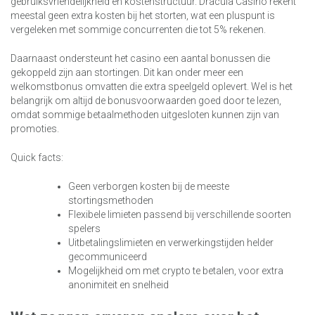
gebruiksvriendelijkheid en kostenstructuur. Dracula Casino rekent
meestal geen extra kosten bij het storten, wat een pluspunt is
vergeleken met sommige concurrenten die tot 5% rekenen.
Daarnaast ondersteunt het casino een aantal bonussen die
gekoppeld zijn aan stortingen. Dit kan onder meer een
welkomstbonus omvatten die extra speelgeld oplevert. Wel is het
belangrijk om altijd de bonusvoorwaarden goed door te lezen,
omdat sommige betaalmethoden uitgesloten kunnen zijn van
promoties.
Quick facts:
Geen verborgen kosten bij de meeste
stortingsmethoden
Flexibele limieten passend bij verschillende soorten
spelers
Uitbetalingslimieten en verwerkingstijden helder
gecommuniceerd
Mogelijkheid om met crypto te betalen, voor extra
anonimiteit en snelheid