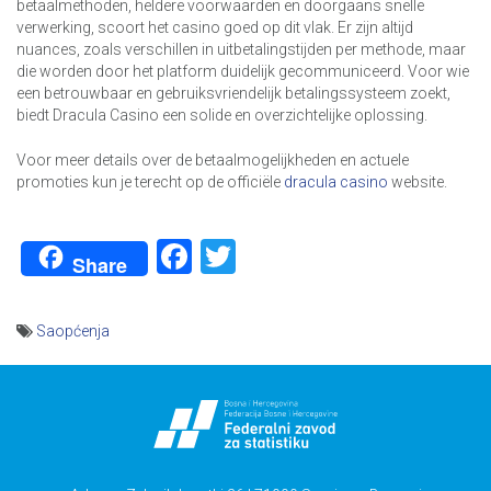
betaalmethoden, heldere voorwaarden en doorgaans snelle
verwerking, scoort het casino goed op dit vlak. Er zijn altijd
nuances, zoals verschillen in uitbetalingstijden per methode, maar
die worden door het platform duidelijk gecommuniceerd. Voor wie
een betrouwbaar en gebruiksvriendelijk betalingssysteem zoekt,
biedt Dracula Casino een solide en overzichtelijke oplossing.
Voor meer details over de betaalmogelijkheden en actuele
promoties kun je terecht op de officiële
dracula casino
website.
Facebook
Twitter
Share
Saopćenja
Navigacija
članaka