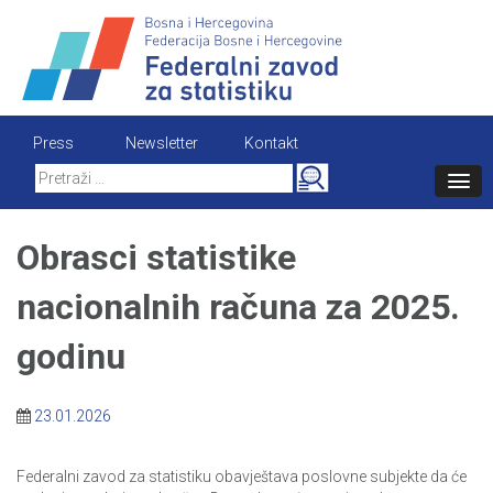
Skip
to
content
Press
Newsletter
Kontakt
Search
for:
Obrasci statistike
nacionalnih računa za 2025.
godinu
23.01.2026
Federalni zavod za statistiku obavještava poslovne subjekte da će