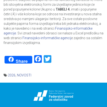
biti istovjetna elektronskoj formi za izvještajne jedinice koje će
pored popunjene kolone Ukupno u
TABELI 4.
imati i popunjene
četiri (4) i više kolona koje se odnose na investiranje u nova stalna
sredstva po namjeni ulaganja i teritoriji. Za sve ostale poslovne
subjekte papirna forma izvještaja treba biti jednaka elektronskoj, a
kako je navedeno i na web stranici
Finansijsko-informatičke
agencije
. Svi iznad navedeni obrasci se nalaze u Excel predlošku na
web stranici
Finansijsko-informatičke agencij
e zajedno sa ostalim
finansijskim izvještajima.
Facebook
Twitter
Share
2026
,
NOVOSTI
Navigacija
članaka