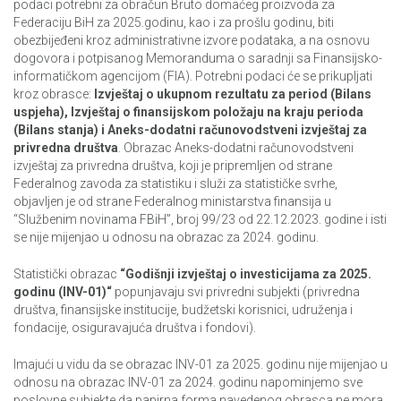
podaci potrebni za obračun Bruto domaćeg proizvoda za
Federaciju BiH za 2025.godinu, kao i za prošlu godinu, biti
obezbijeđeni kroz administrativne izvore podataka, a na osnovu
dogovora i potpisanog Memoranduma o saradnji sa Finansijsko-
informatičkom agencijom (FIA). Potrebni podaci će se prikupljati
kroz obrasce:
Izvještaj o ukupnom rezultatu za period (Bilans
uspjeha), Izvještaj o finansijskom položaju na kraju perioda
(Bilans stanja) i Aneks-dodatni računovodstveni izvještaj za
privredna društva
. Obrazac Aneks-dodatni računovodstveni
izvještaj za privredna društva, koji je pripremljen od strane
Federalnog zavoda za statistiku i služi za statističke svrhe,
objavljen je od strane Federalnog ministarstva finansija u
“Službenim novinama FBiH”, broj 99/23 od 22.12.2023. godine i isti
se nije mijenjao u odnosu na obrazac za 2024. godinu.
Statistički obrazac
“Godišnji izvještaj o investicijama za 2025.
godinu (INV-01)“
popunjavaju svi privredni subjekti (privredna
društva, finansijske institucije, budžetski korisnici, udruženja i
fondacije, osiguravajuća društva i fondovi).
Imajući u vidu da se obrazac INV-01 za 2025. godinu nije mijenjao u
odnosu na obrazac INV-01 za 2024. godinu napominjemo sve
poslovne subjekte da papirna forma navedenog obrasca ne mora