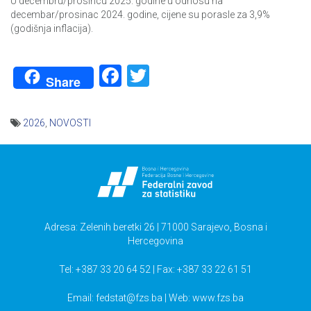
U decembru/prosincu 2025. godine u odnosu na
decembar/prosinac 2024. godine, cijene su porasle za 3,9%
(godišnja inflacija).
Facebook
Twitter
Share
2026
,
NOVOSTI
Navigacija
članaka
Adresa: Zelenih beretki 26 | 71000 Sarajevo, Bosna i
Hercegovina
Tel: +387 33 20 64 52 | Fax: +387 33 22 61 51
Email:
fedstat@fzs.ba
| Web: www.fzs.ba