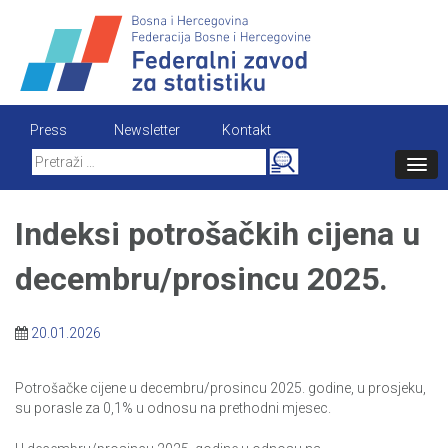
Skip
to
content
Press
Newsletter
Kontakt
Search
for:
Indeksi potrošačkih cijena u
decembru/prosincu 2025.
20.01.2026
Potrošačke cijene u decembru/prosincu 2025. godine, u prosjeku,
su porasle za 0,1% u odnosu na prethodni mjesec.