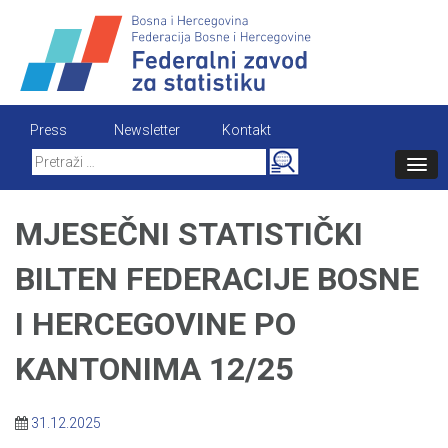
Skip
to
content
Press
Newsletter
Kontakt
Search
for:
MJESEČNI STATISTIČKI
BILTEN FEDERACIJE BOSNE
I HERCEGOVINE PO
KANTONIMA 12/25
31.12.2025