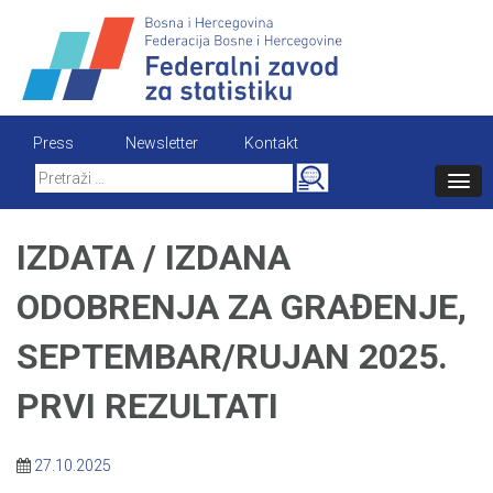
Skip
to
content
Press
Newsletter
Kontakt
Search
for:
IZDATA / IZDANA
ODOBRENJA ZA GRAĐENJE,
SEPTEMBAR/RUJAN 2025.
PRVI REZULTATI
27.10.2025