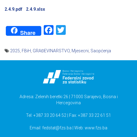
2.4.9.pdf
2.4.9.xlsx
Facebook
Twitter
Share
2025
,
FBiH
,
GRAĐEVINARSTVO
,
Mjesecni
,
Saopćenja
Navigacija
članaka
Adresa: Zelenih beretki 26 | 71000 Sarajevo, Bosna i
Hercegovina
Tel: +387 33 20 64 52 | Fax: +387 33 22 61 51
Email:
fedstat@fzs.ba
| Web: www.fzs.ba