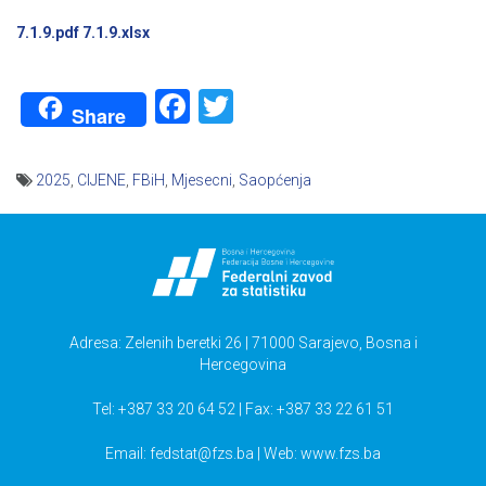
7.1.9.pdf
7.1.9.xlsx
Facebook
Twitter
Share
2025
,
CIJENE
,
FBiH
,
Mjesecni
,
Saopćenja
Navigacija
članaka
Adresa: Zelenih beretki 26 | 71000 Sarajevo, Bosna i
Hercegovina
Tel: +387 33 20 64 52 | Fax: +387 33 22 61 51
Email:
fedstat@fzs.ba
| Web: www.fzs.ba