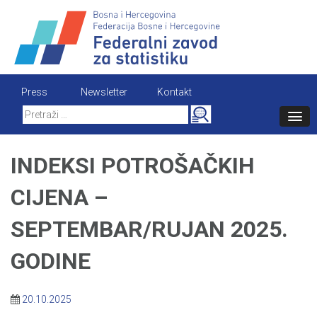
Skip
to
content
Press
Newsletter
Kontakt
Search
for:
INDEKSI POTROŠAČKIH
CIJENA –
SEPTEMBAR/RUJAN 2025.
GODINE
20.10.2025