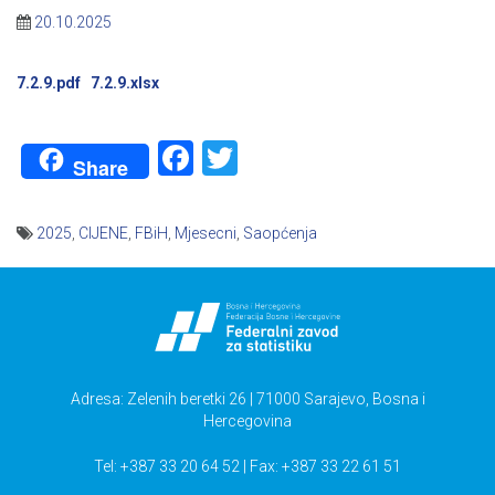
20.10.2025
7.2.9.pdf
7.2.9.xlsx
Facebook
Twitter
Share
2025
,
CIJENE
,
FBiH
,
Mjesecni
,
Saopćenja
Navigacija
članaka
Adresa: Zelenih beretki 26 | 71000 Sarajevo, Bosna i
Hercegovina
Tel: +387 33 20 64 52 | Fax: +387 33 22 61 51