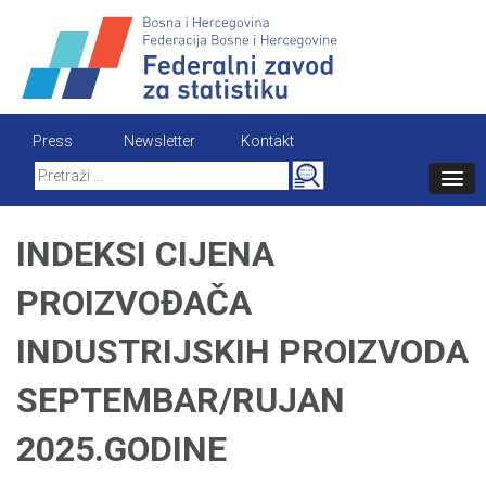
Skip
to
content
Press
Newsletter
Kontakt
Search
for:
INDEKSI CIJENA
PROIZVOĐAČA
INDUSTRIJSKIH PROIZVODA
SEPTEMBAR/RUJAN
2025.GODINE