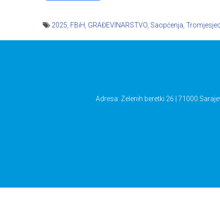
2025
,
FBiH
,
GRAĐEVINARSTVO
,
Saopćenja
,
Tromjesjec
Navigacija
članaka
Adresa: Zelenih beretki 26 | 71000 Saraje