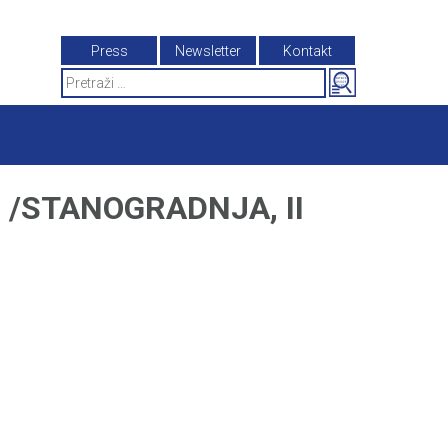
Press
Newsletter
Kontakt
Search
for:
 /STANOGRADNJA, II