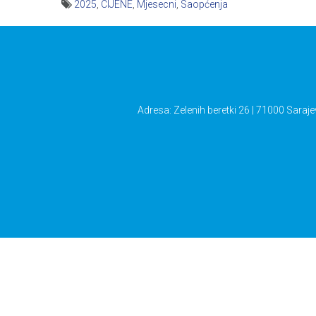
2025
,
CIJENE
,
Mjesecni
,
Saopćenja
Navigacija
članaka
Adresa: Zelenih beretki 26 | 71000 Saraje