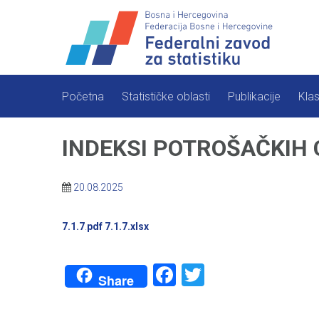
Skip
to
content
Početna
Statističke oblasti
Publikacije
Klas
INDEKSI POTROŠAČKIH C
20.08.2025
7.1.7
.
pdf
7.1.7.xlsx
Facebook
Twitter
Share