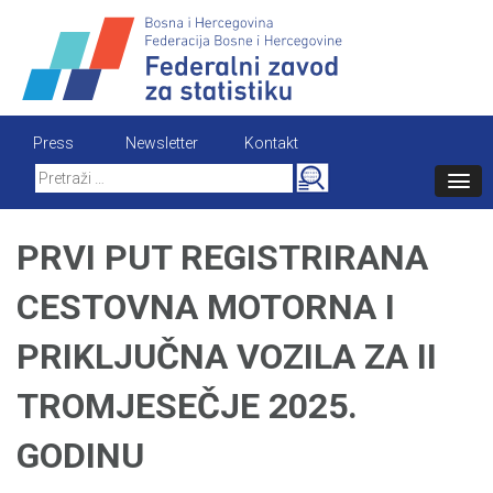
Skip
to
content
Press
Newsletter
Kontakt
Search
for:
PRVI PUT REGISTRIRANA
CESTOVNA MOTORNA I
PRIKLJUČNA VOZILA ZA II
TROMJESEČJE 2025.
GODINU