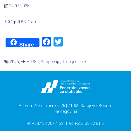
24.07.2025
5.9.1.pdf
5.9.1.xls
Facebook
Twitter
Share
2025
,
FBiH
,
PST
,
Saopćenja
,
Tromjesjecje
Navigacija
članaka
Adresa: Zelenih beretki 26 | 71000 Sarajevo, Bosna i
Hercegovina
Tel: +387 33 20 64 52 | Fax: +387 33 22 61 51