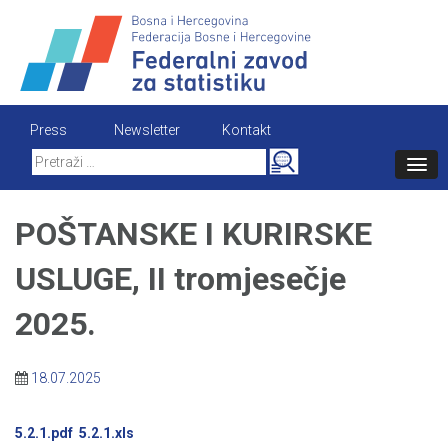
Skip
to
content
Press
Newsletter
Kontakt
Search
for:
POŠTANSKE I KURIRSKE
USLUGE, II tromjesečje
2025.
18.07.2025
5.2.1.pdf
5.2.1.xls