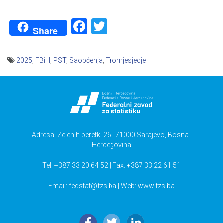
Facebook
Twitter
Share
2025
,
FBiH
,
PST
,
Saopćenja
,
Tromjesjecje
Navigacija
članaka
Adresa: Zelenih beretki 26 | 71000 Sarajevo, Bosna i
Hercegovina
Tel: +387 33 20 64 52 | Fax: +387 33 22 61 51
Email:
fedstat@fzs.ba
| Web: www.fzs.ba