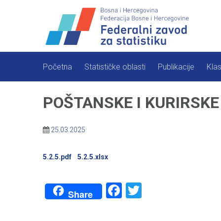
Skip
to
content
Početna
Statističke oblasti
Publikacije
Klas
POŠTANSKE I KURIRSKE 
25.03.2025
5.2.5.pdf
5.2.5.xlsx
Facebook
Twitter
Share