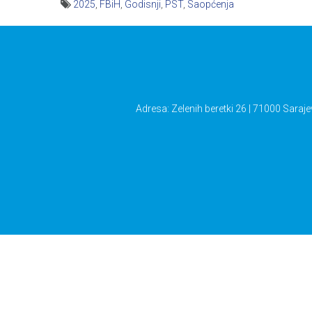
2025
,
FBiH
,
Godisnji
,
PST
,
Saopćenja
Navigacija
članaka
Adresa: Zelenih beretki 26 | 71000 Saraje