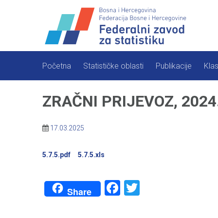
Skip
to
content
Početna
Statističke oblasti
Publikacije
Klas
ZRAČNI PRIJEVOZ, 2024
17.03.2025
5.7.5.pdf
5.7.5.xls
Facebook
Twitter
Share