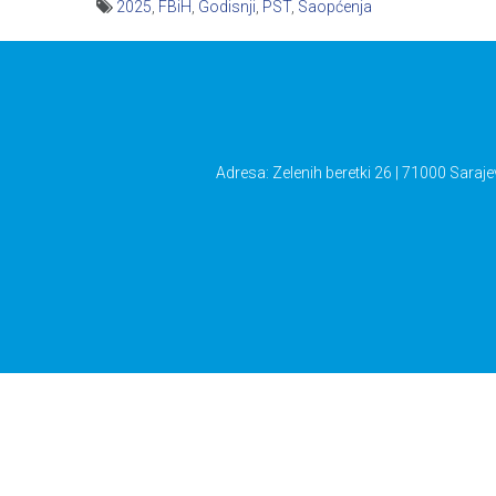
2025
,
FBiH
,
Godisnji
,
PST
,
Saopćenja
Navigacija
članaka
Adresa: Zelenih beretki 26 | 71000 Saraje