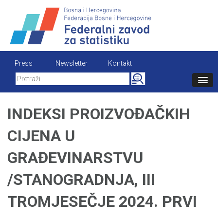
Skip
to
content
Press
Newsletter
Kontakt
Search
for:
INDEKSI PROIZVOĐAČKIH
CIJENA U
GRAĐEVINARSTVU
/STANOGRADNJA, III
TROMJESEČJE 2024. PRVI