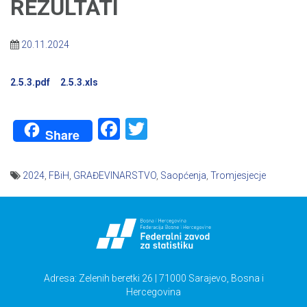
REZULTATI
20.11.2024
2.5.3.pdf
2.5.3.xls
Facebook
Twitter
Share
2024
,
FBiH
,
GRAĐEVINARSTVO
,
Saopćenja
,
Tromjesjecje
Navigacija
članaka
Adresa: Zelenih beretki 26 | 71000 Sarajevo, Bosna i
Hercegovina