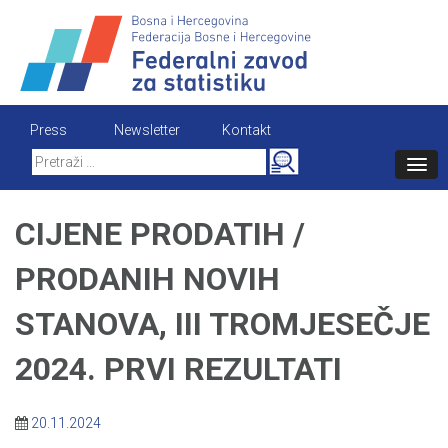
Skip
to
content
Press
Newsletter
Kontakt
Search
for:
CIJENE PRODATIH /
PRODANIH NOVIH
STANOVA, III TROMJESEČJE
2024. PRVI REZULTATI
20.11.2024