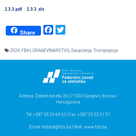
2.3.3.pdf
2.3.3 .xls
Facebook
Twitter
Share
2024
,
FBiH
,
GRAĐEVINARSTVO
,
Saopćenja
,
Tromjesjecje
Navigacija
članaka
Adresa: Zelenih beretki 26 | 71000 Sarajevo, Bosna i
Hercegovina
Tel: +387 33 20 64 52 | Fax: +387 33 22 61 51
Email:
fedstat@fzs.ba
| Web: www.fzs.ba