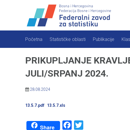
Skip
to
content
Početna
Statističke oblasti
Publikacije
Klas
PRIKUPLJANJE KRAVLJE
JULI/SRPANJ 2024.
28.08.2024
13.5.7.pdf
13.5.7.xls
Facebook
Twitter
Share