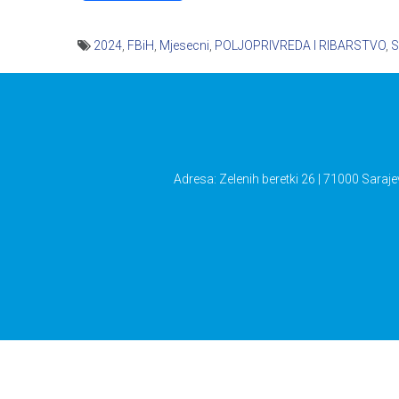
2024
,
FBiH
,
Mjesecni
,
POLJOPRIVREDA I RIBARSTVO
,
S
Navigacija
članaka
Adresa: Zelenih beretki 26 | 71000 Saraje