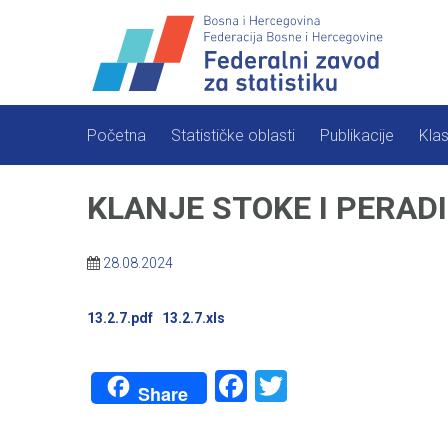
Skip
to
content
Početna
Statističke oblasti
Publikacije
Klas
KLANJE STOKE I PERAD
28.08.2024
13.2.7.pdf
13.2.7.xls
Facebook
Twitter
Share