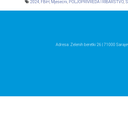
2024
,
FBiH
,
Mjesecni
,
POLJOPRIVREDA I RIBARSTVO
,
S
Navigacija
članaka
Adresa: Zelenih beretki 26 | 71000 Saraje