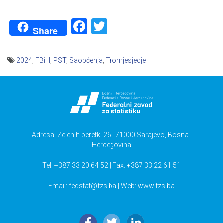
Facebook
Twitter
Share
2024
,
FBiH
,
PST
,
Saopćenja
,
Tromjesjecje
Navigacija
članaka
Adresa: Zelenih beretki 26 | 71000 Sarajevo, Bosna i
Hercegovina
Tel: +387 33 20 64 52 | Fax: +387 33 22 61 51
Email:
fedstat@fzs.ba
| Web: www.fzs.ba