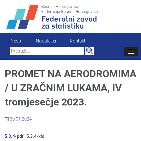
Skip
to
content
Press
Newsletter
Kontakt
Search
for:
PROMET NA AERODROMIMA
/ U ZRAČNIM LUKAMA, IV
tromjesečje 2023.
30.01.2024
5.3.4
-pdf
5.3.4
-xls