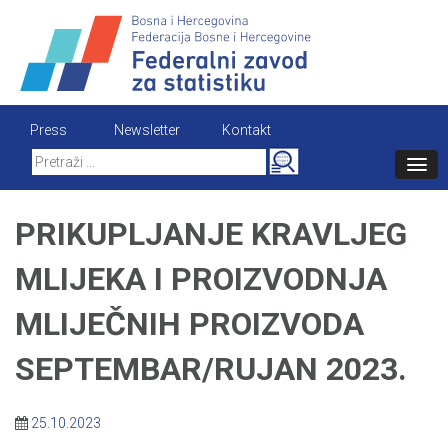
Skip
to
content
Press
Newsletter
Kontakt
Search
for:
PRIKUPLJANJE KRAVLJEG
MLIJEKA I PROIZVODNJA
MLIJEČNIH PROIZVODA
SEPTEMBAR/RUJAN 2023.
25.10.2023