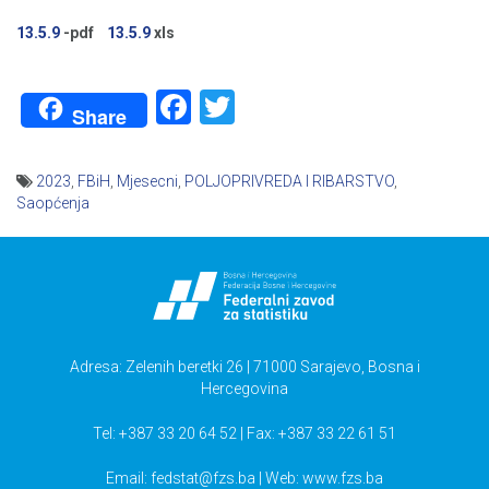
13.5.9
-pdf
13.5.9
xls
Facebook
Twitter
Share
2023
,
FBiH
,
Mjesecni
,
POLJOPRIVREDA I RIBARSTVO
,
Saopćenja
Navigacija
članaka
Adresa: Zelenih beretki 26 | 71000 Sarajevo, Bosna i
Hercegovina
Tel: +387 33 20 64 52 | Fax: +387 33 22 61 51
Email:
fedstat@fzs.ba
| Web: www.fzs.ba