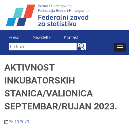
Skip
to
content
Press
Newsletter
Kontakt
Search
for:
AKTIVNOST
INKUBATORSKIH
STANICA/VALIONICA
SEPTEMBAR/RUJAN 2023.
25.10.2023