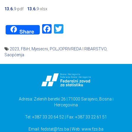
13.6.
9
-pdf
13.6.
9
-xlsx
Facebook
Twitter
Share
2023
,
FBiH
,
Mjesecni
,
POLJOPRIVREDA I RIBARSTVO
,
Saopćenja
Navigacija
članaka
Adresa: Zelenih beretki 26 | 71000 Sarajevo, Bosna i
Hercegovina
Tel: +387 33 20 64 52 | Fax: +387 33 22 61 51
Email:
fedstat@fzs.ba
| Web: www.fzs.ba