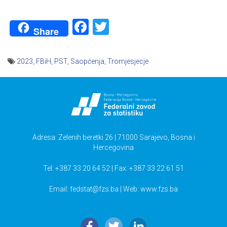
Facebook
Twitter
Share
2023
,
FBiH
,
PST
,
Saopćenja
,
Tromjesjecje
Navigacija
članaka
Adresa: Zelenih beretki 26 | 71000 Sarajevo, Bosna i
Hercegovina
Tel: +387 33 20 64 52 | Fax: +387 33 22 61 51
Email:
fedstat@fzs.ba
| Web: www.fzs.ba