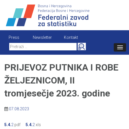
Skip
to
content
Press
Newsletter
Kontakt
Search
for:
PRIJEVOZ PUTNIKA I ROBE
ŽELJEZNICOM, II
tromjesečje 2023. godine
07.08.2023
5.4.
2
pdf
5.4.
2
xls