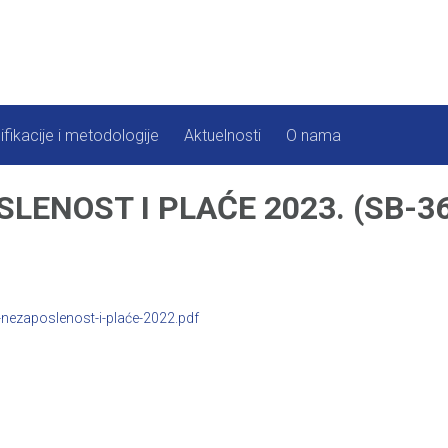
ifikacije i metodologije
Aktuelnosti
O nama
LENOST I PLAĆE 2023. (SB-36
nezaposlenost-i-plaće-2022.pdf