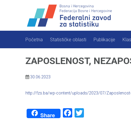
Skip
to
content
Početna
Statističke oblasti
Publikacije
Klas
ZAPOSLENOST, NEZAPOS
30.06.2023
http://fzs.ba/wp-content/uploads/2023/07/Zaposlenost-
Facebook
Twitter
Share