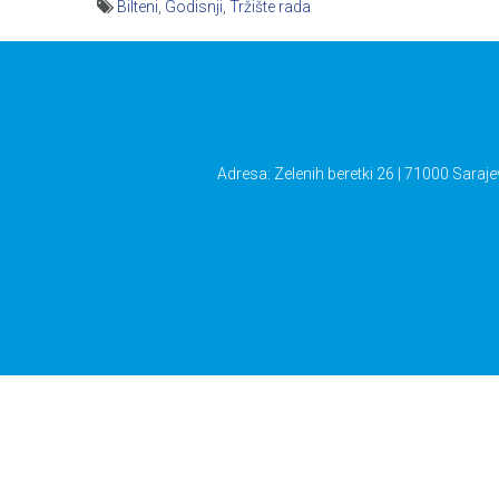
Bilteni
,
Godisnji
,
Tržište rada
Navigacija
članaka
Adresa: Zelenih beretki 26 | 71000 Saraje