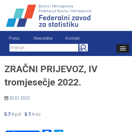
Skip
to
content
Press
Newsletter
Kontakt
Search
for:
ZRAČNI PRIJEVOZ, IV
tromjesečje 2022.
30.01.2023
5.7.
4
-pdf
5.7.
4
-xls