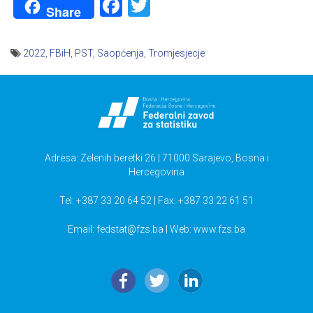
Facebook
Twitter
Share
2022
,
FBiH
,
PST
,
Saopćenja
,
Tromjesjecje
Navigacija
članaka
Adresa: Zelenih beretki 26 | 71000 Sarajevo, Bosna i
Hercegovina
Tel: +387 33 20 64 52 | Fax: +387 33 22 61 51
Email:
fedstat@fzs.ba
| Web: www.fzs.ba