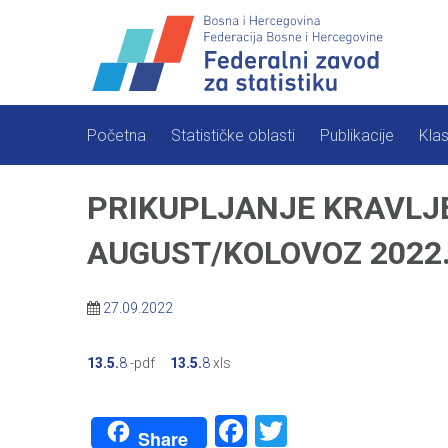
Skip
to
content
Početna
Statističke oblasti
Publikacije
Klas
PRIKUPLJANJE KRAVLJE
AUGUST/KOLOVOZ 2022
27.09.2022
13.5.
8
-pdf
13.5.
8
xls
Facebook
Twitter
Share