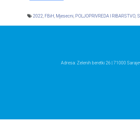
2022
,
FBiH
,
Mjesecni
,
POLJOPRIVREDA I RIBARSTVO
,
S
Navigacija
članaka
Adresa: Zelenih beretki 26 | 71000 Saraje