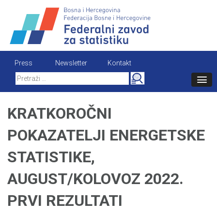
Skip
to
content
Press
Newsletter
Kontakt
Search
for:
KRATKOROČNI
POKAZATELJI ENERGETSKE
STATISTIKE,
AUGUST/KOLOVOZ 2022.
PRVI REZULTATI