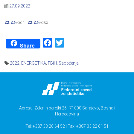
27.09.2022
22.2.
8
-pdf
22.2.
8
-xlsx
Facebook
Twitter
Share
2022
,
ENERGETIKA
,
FBiH
,
Saopćenja
Navigacija
članaka
Adresa: Zelenih beretki 26 | 71000 Sarajevo, Bosna i
Hercegovina
Tel: +387 33 20 64 52 | Fax: +387 33 22 61 51