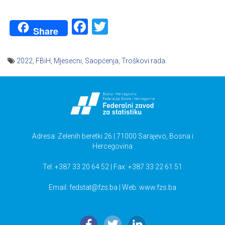
Facebook
Twitter
Share
2022
,
FBiH
,
Mjesecni
,
Saopćenja
,
Troškovi rada.
Navigacija
članaka
Adresa: Zelenih beretki 26 | 71000 Sarajevo, Bosna i
Hercegovina
Tel: +387 33 20 64 52 | Fax: +387 33 22 61 51
Email:
fedstat@fzs.ba
| Web: www.fzs.ba