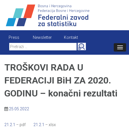
Skip
to
content
Press
Newsletter
Kontakt
Search
for:
TROŠKOVI RADA U
FEDERACIJI BiH ZA 2020.
GODINU – konačni rezultati
25.05.2022
21.2.1
– pdf
21.2.1
– xlsx