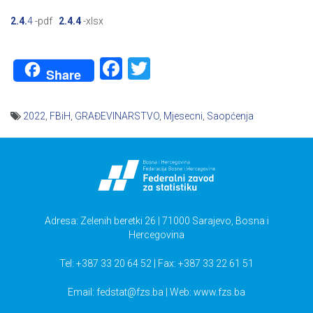
2.4.
4
-pdf
2.4.4
-xlsx
Facebook
Twitter
Share
2022
,
FBiH
,
GRAĐEVINARSTVO
,
Mjesecni
,
Saopćenja
Navigacija
članaka
Adresa: Zelenih beretki 26 | 71000 Sarajevo, Bosna i
Hercegovina
Tel: +387 33 20 64 52 | Fax: +387 33 22 61 51
Email:
fedstat@fzs.ba
| Web: www.fzs.ba