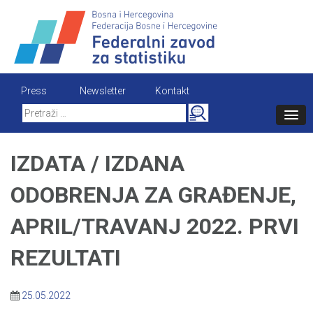
Skip
to
content
Press
Newsletter
Kontakt
Search
for:
IZDATA / IZDANA
ODOBRENJA ZA GRAĐENJE,
APRIL/TRAVANJ 2022. PRVI
REZULTATI
25.05.2022