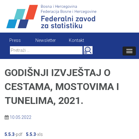
Skip
to
content
Press
Newsletter
Kontakt
Search
for:
GODIŠNJI IZVJEŠTAJ O
CESTAMA, MOSTOVIMA I
TUNELIMA, 2021.
10.05.2022
5.5.3
-pdf
5.5.3
-xls