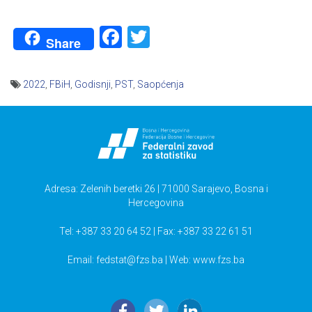
Facebook
Twitter
Share
2022
,
FBiH
,
Godisnji
,
PST
,
Saopćenja
Navigacija
članaka
Adresa: Zelenih beretki 26 | 71000 Sarajevo, Bosna i
Hercegovina
Tel: +387 33 20 64 52 | Fax: +387 33 22 61 51
Email:
fedstat@fzs.ba
| Web: www.fzs.ba