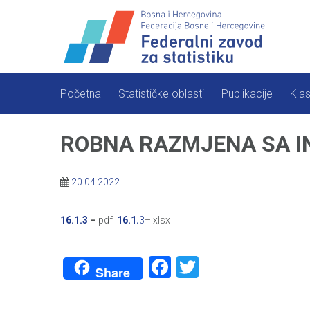
Skip
to
content
Početna
Statističke oblasti
Publikacije
Klas
ROBNA RAZMJENA SA IN
20.04.2022
16.1.3
–
pdf
16.1.
3
– xlsx
Facebook
Twitter
Share