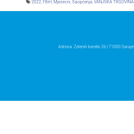
2022
,
FBiH
,
Mjesecni
,
Saopćenja
,
VANJSKA TRGOVINA
Navigacija
članaka
Adresa: Zelenih beretki 26 | 71000 Saraje