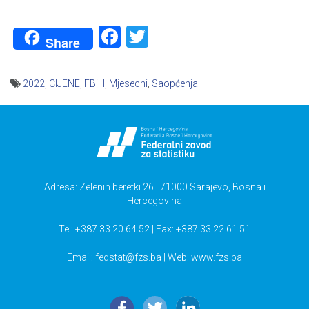
Facebook
Twitter
Share
2022
,
CIJENE
,
FBiH
,
Mjesecni
,
Saopćenja
Navigacija
članaka
Adresa: Zelenih beretki 26 | 71000 Sarajevo, Bosna i
Hercegovina
Tel: +387 33 20 64 52 | Fax: +387 33 22 61 51
Email:
fedstat@fzs.ba
| Web: www.fzs.ba