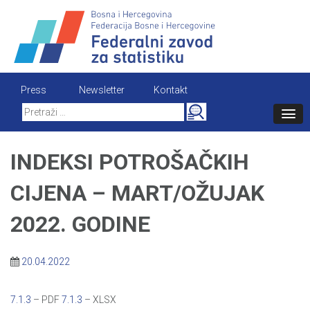
Skip
to
content
Press
Newsletter
Kontakt
Search
for:
INDEKSI POTROŠAČKIH
CIJENA – MART/OŽUJAK
2022. GODINE
20.04.2022
7.1.3
– PDF
7.1.3
– XLSX