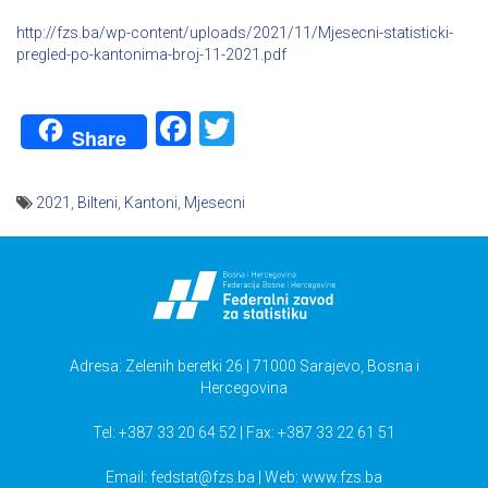
http://fzs.ba/wp-content/uploads/2021/11/Mjesecni-statisticki-
pregled-po-kantonima-broj-11-2021.pdf
Facebook
Twitter
Share
2021
,
Bilteni
,
Kantoni
,
Mjesecni
Navigacija
članaka
Adresa: Zelenih beretki 26 | 71000 Sarajevo, Bosna i
Hercegovina
Tel: +387 33 20 64 52 | Fax: +387 33 22 61 51
Email:
fedstat@fzs.ba
| Web: www.fzs.ba