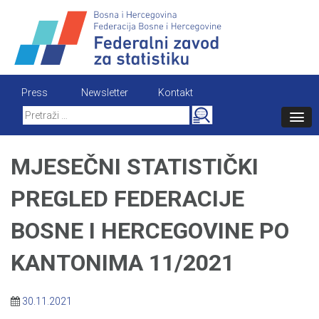
Skip
to
content
Press
Newsletter
Kontakt
Search
for:
MJESEČNI STATISTIČKI
PREGLED FEDERACIJE
BOSNE I HERCEGOVINE PO
KANTONIMA 11/2021
30.11.2021