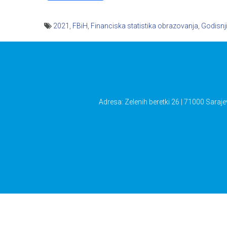
2021
,
FBiH
,
Financiska statistika obrazovanja
,
Godisnj
Navigacija
članaka
Adresa: Zelenih beretki 26 | 71000 Saraje