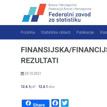
Skip
to
content
Početna
Statističke oblasti
Publikacije
Klas
FINANSIJSKA/FINANCIJ
REZULTATI
29.10.2021
12.6.1
pdf
12.6.1
xlsx
Facebook
Twitter
Share