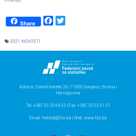
inflacija).
Facebook
Twitter
Share
2021
,
NOVOSTI
Navigacija
članaka
Adresa: Zelenih beretki 26 | 71000 Sarajevo, Bosna i
Hercegovina
Tel: +387 33 20 64 52 | Fax: +387 33 22 61 51
Email:
fedstat@fzs.ba
| Web: www.fzs.ba