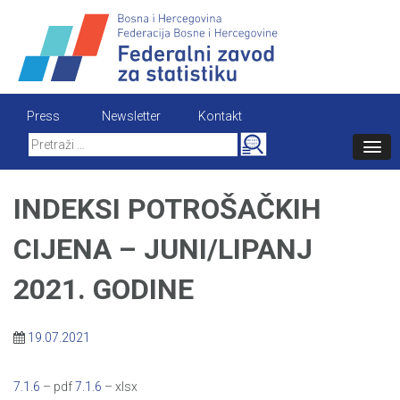
Skip
to
content
Press
Newsletter
Kontakt
Search
for:
INDEKSI POTROŠAČKIH
CIJENA – JUNI/LIPANJ
2021. GODINE
19.07.2021
7.1.6
– pdf
7.1.6
– xlsx