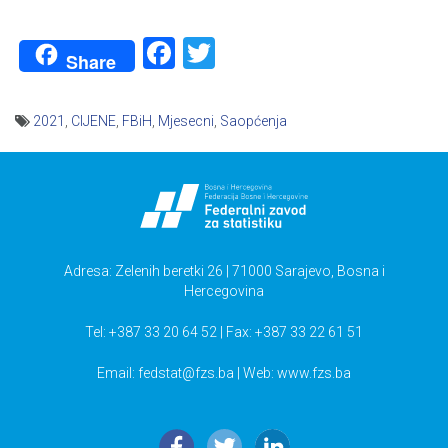
Facebook
Twitter
Share
2021
,
CIJENE
,
FBiH
,
Mjesecni
,
Saopćenja
Navigacija
članaka
Adresa: Zelenih beretki 26 | 71000 Sarajevo, Bosna i
Hercegovina
Tel: +387 33 20 64 52 | Fax: +387 33 22 61 51
Email:
fedstat@fzs.ba
| Web: www.fzs.ba