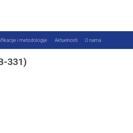
ifikacije i metodologije
Aktuelnosti
O nama
B-331)