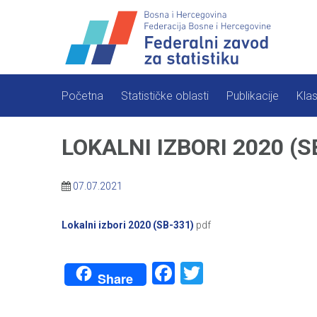
Skip
to
content
Početna
Statističke oblasti
Publikacije
Klas
LOKALNI IZBORI 2020 (S
07.07.2021
Lokalni izbori 2020 (SB-331)
pdf
Facebook
Twitter
Share