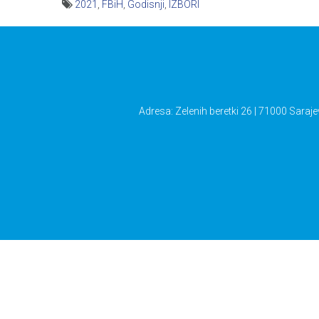
2021
,
FBiH
,
Godisnji
,
IZBORI
Navigacija
članaka
Adresa: Zelenih beretki 26 | 71000 Saraje