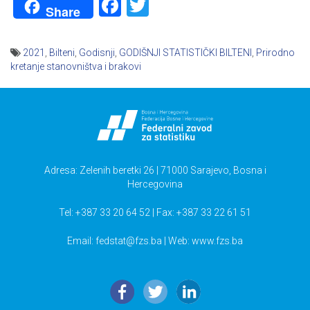
Facebook
Twitter
Share
2021
,
Bilteni
,
Godisnji
,
GODIŠNJI STATISTIČKI BILTENI
,
Prirodno
kretanje stanovništva i brakovi
Navigacija
članaka
Adresa: Zelenih beretki 26 | 71000 Sarajevo, Bosna i
Hercegovina
Tel: +387 33 20 64 52 | Fax: +387 33 22 61 51
Email:
fedstat@fzs.ba
| Web: www.fzs.ba