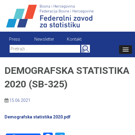
Skip
to
content
Press
Newsletter
Kontakt
Search
for:
DEMOGRAFSKA STATISTIKA
2020 (SB-325)
15.06.2021
Demografska statistika 2020.pdf