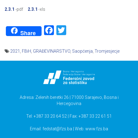
2.3.1
-pdf
2.3.1
-xls
Facebook
Twitter
Share
2021
,
FBiH
,
GRAĐEVINARSTVO
,
Saopćenja
,
Tromjesjecje
Navigacija
članaka
Adresa: Zelenih beretki 26 | 71000 Sarajevo, Bosna i
Hercegovina
Tel: +387 33 20 64 52 | Fax: +387 33 22 61 51
Email:
fedstat@fzs.ba
| Web: www.fzs.ba