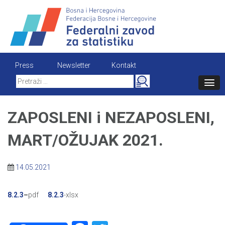
Skip
to
content
Press
Newsletter
Kontakt
Search
for:
ZAPOSLENI i NEZAPOSLENI,
MART/OŽUJAK 2021.
14.05.2021
8.2.3
–
pdf
8.2.3
-xlsx