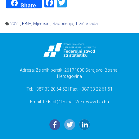
Facebook
Twitter
Share
2021
,
FBiH
,
Mjesecni
,
Saopćenja
,
Tržište rada
Navigacija
članaka
Adresa: Zelenih beretki 26 | 71000 Sarajevo, Bosna i
Hercegovina
Tel: +387 33 20 64 52 | Fax: +387 33 22 61 51
Email:
fedstat@fzs.ba
| Web: www.fzs.ba