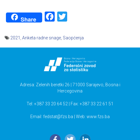
Facebook
Twitter
Share
2021
,
Anketa radne snage
,
Saopćenja
Navigacija
članaka
Adresa: Zelenih beretki 26 | 71000 Sarajevo, Bosna i
Hercegovina
Tel: +387 33 20 64 52 | Fax: +387 33 22 61 51
Email:
fedstat@fzs.ba
| Web: www.fzs.ba