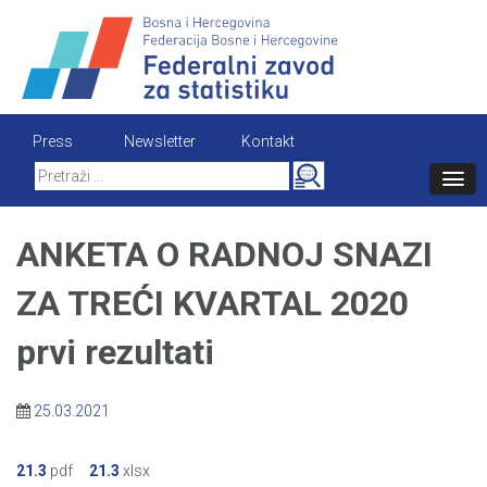
Skip
to
content
Press
Newsletter
Kontakt
Search
for:
ANKETA O RADNOJ SNAZI
ZA TREĆI KVARTAL 2020
prvi rezultati
25.03.2021
21.3
pdf
21.3
xlsx