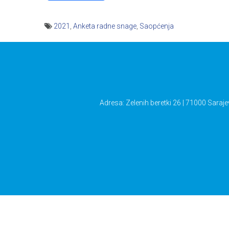
2021
,
Anketa radne snage
,
Saopćenja
Navigacija
članaka
Adresa: Zelenih beretki 26 | 71000 Saraje