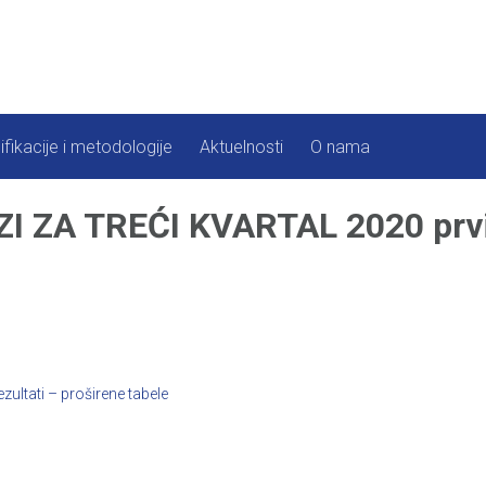
ifikacije i metodologije
Aktuelnosti
O nama
ZA TREĆI KVARTAL 2020 prvi r
ltati – proširene tabele