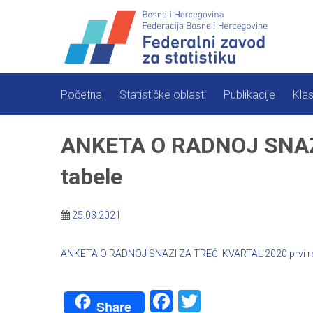
Skip
to
content
Početna
Statističke oblasti
Publikacije
Klas
ANKETA O RADNOJ SNAZI 
tabele
25.03.2021
ANKETA O RADNOJ SNAZI ZA TREĆI KVARTAL 2020 prvi rezu
Facebook
Twitter
Share