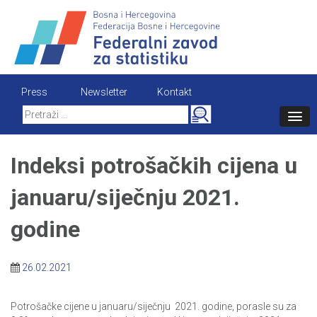
Skip
to
content
Press
Newsletter
Kontakt
Search
for:
Indeksi potrošačkih cijena u
januaru/siječnju 2021.
godine
26.02.2021
Potrošačke cijene u januaru/siječnju 2021. godine, porasle su za