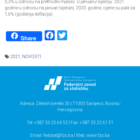
0,3% u odnosu na prethodni mjesec. U januaru/siječnju 2021.
godine u odnosu na januar/siječanj 2020. godine, cijene su pale za
1,6% (godišnja deflacija).
Facebook
Twitter
Share
2021
,
NOVOSTI
Navigacija
članaka
Adresa: Zelenih beretki 26 | 71000 Sarajevo, Bosna i
Hercegovina
Tel: +387 33 20 64 52 | Fax: +387 33 22 61 51
Email:
fedstat@fzs.ba
| Web: www.fzs.ba