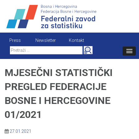
Skip
to
content
Press
Newsletter
Kontakt
Search
for:
MJESEČNI STATISTIČKI
PREGLED FEDERACIJE
BOSNE I HERCEGOVINE
01/2021
27.01.2021