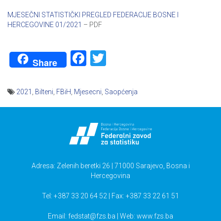
MJESEČNI STATISTIČKI PREGLED FEDERACIJE BOSNE I
HERCEGOVINE 01/2021
– PDF
Facebook
Twitter
Share
2021
,
Bilteni
,
FBiH
,
Mjesecni
,
Saopćenja
Navigacija
članaka
Adresa: Zelenih beretki 26 | 71000 Sarajevo, Bosna i
Hercegovina
Tel: +387 33 20 64 52 | Fax: +387 33 22 61 51
Email:
fedstat@fzs.ba
| Web: www.fzs.ba