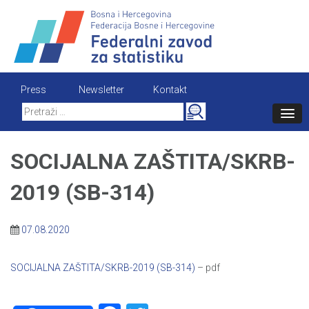
Skip
to
content
Press
Newsletter
Kontakt
Search
for:
SOCIJALNA ZAŠTITA/SKRB-
2019 (SB-314)
07.08.2020
SOCIJALNA ZAŠTITA/SKRB-2019 (SB-314)
– pdf