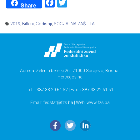
Facebook
Twitter
Share
2019
,
Bilteni
,
Godisnji
,
SOCIJALNA ZAŠTITA
Navigacija
članaka
Adresa: Zelenih beretki 26 | 71000 Sarajevo, Bosna i
Hercegovina
Tel: +387 33 20 64 52 | Fax: +387 33 22 61 51
Email:
fedstat@fzs.ba
| Web: www.fzs.ba